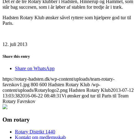
Det er de tre Rotary klubber i Hadsten, Hinnerup og Hammel, som
står bag succesen, som i år løber af stablen for tredje år i træk.
Hadsten Rotary Klub ønsker såvel ryttere som hjælpere god tur til
Paris.
12. juli 2013
Share this entry
Share on WhatsApp
https://rotary-hadsten.dk/wp-content/uploads/team-rotary-
favrskov1.jpg
800
600
Hadsten Rotary Klub
/wp-
content/uploads/Rotarylogo2.png
Hadsten Rotary Klub
2013-07-12
13:03:38
2016-06-22 08:48:31
Vi ønsker god tur til Paris til Team
Rotary Favrskov
Om rotary
Rotary Distrikt 1440
Kontakt om medlemsskab