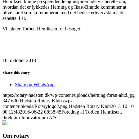
Henriksen kunne på spændende og inspirerende vis berette om,
hvordan det er lykkedes Herning og Ikast-Brande kommuner at
blive kåret som kommunerne med det bedste erhvervsklima de
seneste 4 år.
Vi takker Torben Henriksen for besøget.
10. oktober 2013
Share this entry
Share on WhatsApp
https://rotary-hadsten.dk/wp-content/uploads/herning-foran-altid.jpg
347
630
Hadsten Rotary Klub
/wp-
content/uploads/Rotarylogo2.png
Hadsten Rotary Klub
2013-10-10
00:12:48
2016-06-22 08:38:45
Foredrag af Torben Henriksen,
direktør i Innovatorium A/S
Om rotary